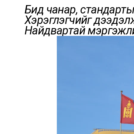
Бид чанар, стандарты
Хэрэглэгчийг дээдэлж
Найдвартай мэргэжли