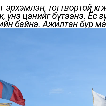
г эрхэмлэн, тогтвортой хөг
, үнэ цэнийг бүтээнэ. Ёс з
йн байна. Ажилтан бүр ма