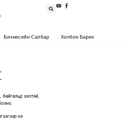
0
Бизнесийн Салбар
Холбоо Барих
 байгальд ээлтэй,
болно.
гээгээр үнэ