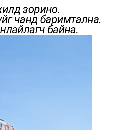
жилд зорино.
үйг чанд баримтална.
нлайлагч байна.