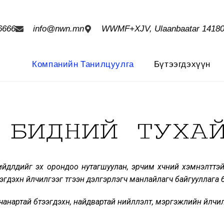
6666
info@nwn.mn
WWMF+XJV, Ulaanbaatar 1418
Компанийн Танилцуулга
Бүтээгдэхүүн
длүүдийг эх орондоо нутагшуулан, эрчим хүчний хэмнэлттэй,
дэхүүн үйлчилгээг түгээн дэлгэрүүлэгч манлайлагч байгууллага 
нартай бүтээгдэхүүн, найдвартай нийлүүлэлт, мэргэжлийн үйлчил